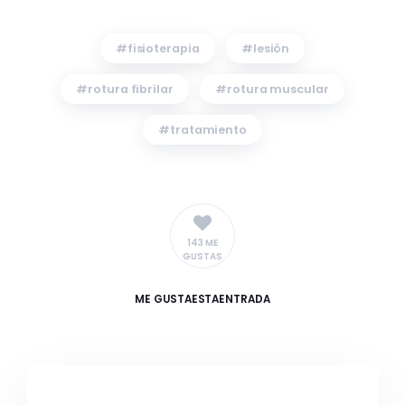
fisioterapia
lesión
rotura fibrilar
rotura muscular
tratamiento
143 ME
GUSTAS
ME GUSTA
ESTAENTRADA