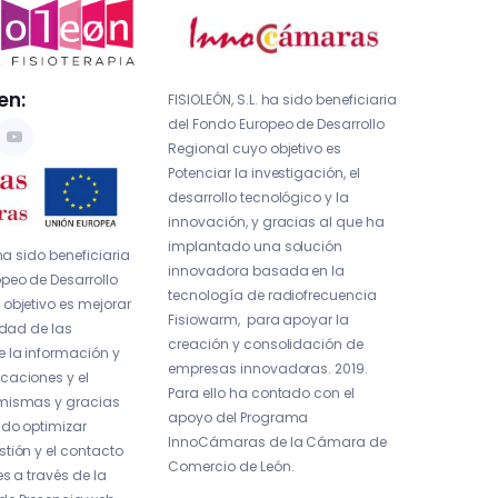
en:
FISIOLEÓN, S.L. ha sido beneficiaria
del Fondo Europeo de Desarrollo
Regional cuyo objetivo es
Potenciar la investigación, el
desarrollo tecnológico y la
innovación, y gracias al que ha
implantado una solución
 ha sido beneficiaria
innovadora basada en la
peo de Desarrollo
tecnología de radiofrecuencia
objetivo es mejorar
Fisiowarm, para apoyar la
idad de las
creación y consolidación de
e la información y
empresas innovadoras. 2019.
caciones y el
Para ello ha contado con el
mismas y gracias
apoyo del Programa
ido optimizar
InnoCámaras de la Cámara de
tión y el contacto
Comercio de León.
es a través de la