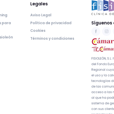
Legales
ming
Aviso Legal
Síguenos 
s para
Política de privacidad
Cookies
sioleón
Términos y condiciones
FISIOLEÓN, S.L.
del Fondo Euro
Regional cuyo 
el uso y la cal
tecnologías d
de las comuni
acceso a las 
al que ha pod
sistema de ges
con sus client