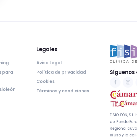
Legales
ming
Aviso Legal
Síguenos 
s para
Política de privacidad
Cookies
sioleón
Términos y condiciones
FISIOLEÓN, S.L.
del Fondo Euro
Regional cuyo 
el uso y la cal