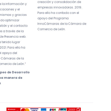
creación y consolidación de
e la información y
empresas innovadoras. 2019.
caciones y el
Para ello ha contado con el
mismas y gracias
apoyo del Programa
ido optimizar
InnoCámaras de la Cámara de
tión y el contacto
Comercio de León.
es a través de la
de Presencia web.
 tenido lugar
021. Para ello ha
l apoyo del
-Cámaras de la
mercio de León.”
peo de Desarrollo
Una manera de
a