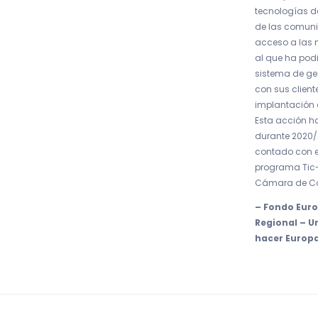
tecnologías d
de las comuni
acceso a las 
al que ha pod
sistema de ges
con sus client
implantación 
Esta acción ha
durante 2020/2
contado con e
programa Tic
Cámara de Co
– Fondo Euro
Regional – 
hacer Europ