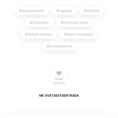
acupuntura
agujas
clínica
fisioleón
Punción Seca
Punto Gatillo
semi-invasiva
tratamiento
89 ME
GUSTAS
ME GUSTA
ESTAENTRADA