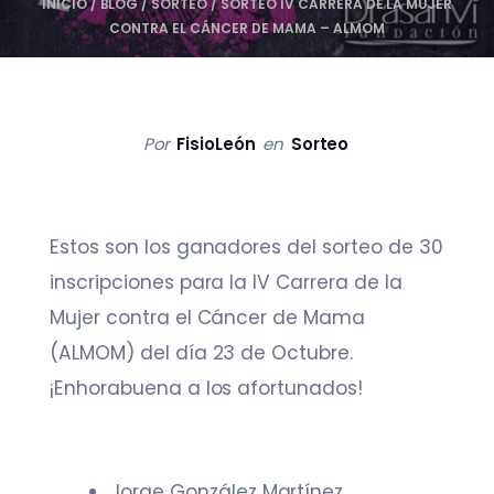
INICIO
/
BLOG
/
SORTEO
/
SORTEO IV CARRERA DE LA MUJER
CONTRA EL CÁNCER DE MAMA – ALMOM
Por
FisioLeón
en
Sorteo
Estos son los ganadores del sorteo de 30
inscripciones para la IV Carrera de la
Mujer contra el Cáncer de Mama
(ALMOM) del día 23 de Octubre.
¡Enhorabuena a los afortunados!
Jorge González Martínez