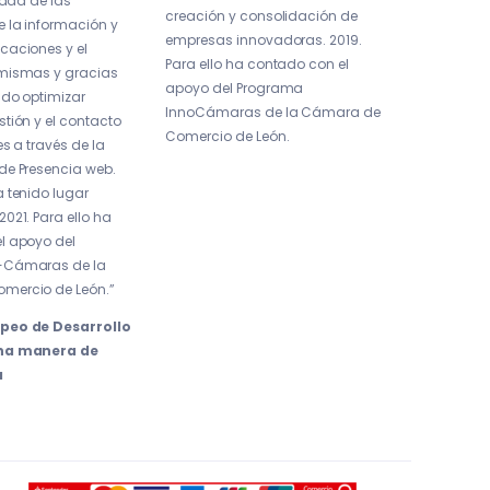
idad de las
creación y consolidación de
e la información y
empresas innovadoras. 2019.
caciones y el
Para ello ha contado con el
mismas y gracias
apoyo del Programa
ido optimizar
InnoCámaras de la Cámara de
tión y el contacto
Comercio de León.
es a través de la
de Presencia web.
 tenido lugar
021. Para ello ha
l apoyo del
-Cámaras de la
mercio de León.”
peo de Desarrollo
Una manera de
a