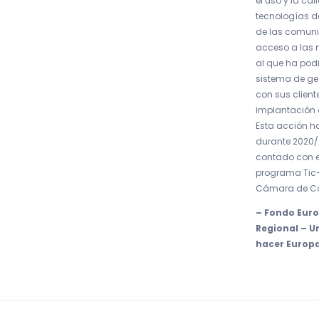
el uso y la cal
tecnologías d
de las comuni
acceso a las 
al que ha pod
sistema de ges
con sus client
implantación 
Esta acción ha
durante 2020/2
contado con e
programa Tic
Cámara de Co
– Fondo Euro
Regional – 
hacer Europ